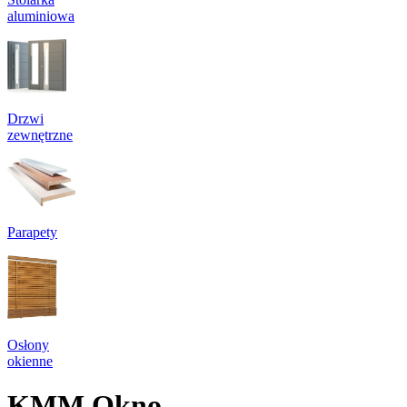
aluminiowa
Drzwi
zewnętrzne
Parapety
Osłony
okienne
KMM Okno