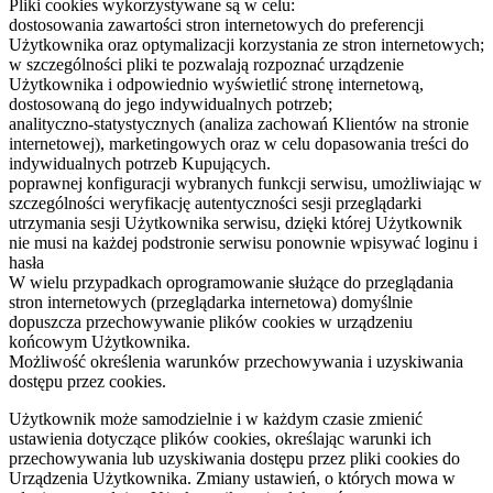
Pliki cookies wykorzystywane są w celu:
dostosowania zawartości stron internetowych do preferencji
Użytkownika oraz optymalizacji korzystania ze stron internetowych;
w szczególności pliki te pozwalają rozpoznać urządzenie
Użytkownika i odpowiednio wyświetlić stronę internetową,
dostosowaną do jego indywidualnych potrzeb;
analityczno-statystycznych (analiza zachowań Klientów na stronie
internetowej), marketingowych oraz w celu dopasowania treści do
indywidualnych potrzeb Kupujących.
poprawnej konfiguracji wybranych funkcji serwisu, umożliwiając w
szczególności weryfikację autentyczności sesji przeglądarki
utrzymania sesji Użytkownika serwisu, dzięki której Użytkownik
nie musi na każdej podstronie serwisu ponownie wpisywać loginu i
hasła
W wielu przypadkach oprogramowanie służące do przeglądania
stron internetowych (przeglądarka internetowa) domyślnie
dopuszcza przechowywanie plików cookies w urządzeniu
końcowym Użytkownika.
Możliwość określenia warunków przechowywania i uzyskiwania
dostępu przez cookies.
Użytkownik może samodzielnie i w każdym czasie zmienić
ustawienia dotyczące plików cookies, określając warunki ich
przechowywania lub uzyskiwania dostępu przez pliki cookies do
Urządzenia Użytkownika. Zmiany ustawień, o których mowa w