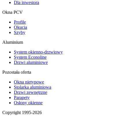
Dla inwestora
Okna PCV
Profile
Okucia
Szyby
Aluminium
System okienno-drzwiowy
System Econoline
Drzwi aluminiowe
Pozostała oferta
Okna nietypowe
Stolarka aluminiowa
Drzwi zewnętrzne
Parapety
Osłony okienne
Copyright 1995-2026